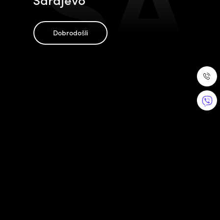
SA
Dobrodošli
Doživite nezaboravnu avanturu!
Kontaktirajte nas!