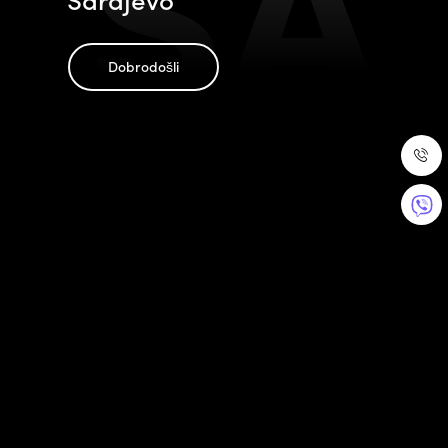
SA
Dobrodošli
Doživite nezaboravnu avanturu!
Kontaktirajte nas!